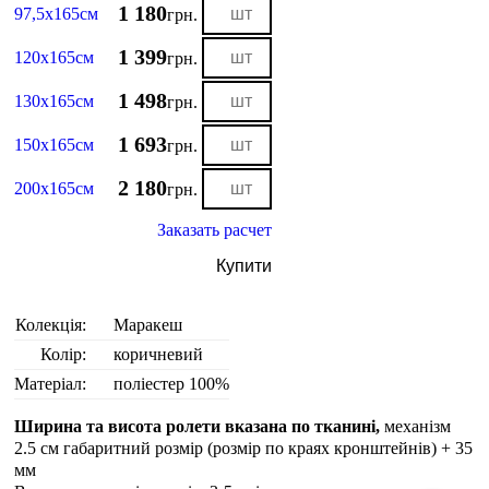
1 180
97,5х165см
грн.
1 399
120х165см
грн.
1 498
130х165см
грн.
1 693
150х165см
грн.
2 180
200х165см
грн.
Заказать расчет
Купити
Колекція:
Маракеш
Колір:
коричневий
Матеріал:
поліестер 100%
Ширина та висота ролети вказана по тканині,
механізм
2.5 см габаритний розмір (розмір по краях кронштейнів) + 35
мм