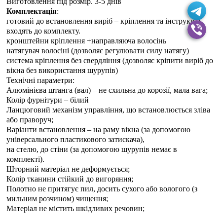
Виготовлення під розмір. 3-5 днiв
Комплектація
:
готовий до встановлення виріб – кріплення та інструкція
входять до комплекту.
кронштейни кріплення +направляюча волосінь
натягувач волосіні (дозволяє регулювати силу натягу)
система кріплення без свердління (дозволяє кріпити виріб до
вікна без використання шурупів)
Технічні параметри:
Алюмінієва штанга (вал) – не схильна до корозії, мала вага;
Колір фурнітури – білий
Ланцюговий механізм управління, що встановлюється зліва
або праворуч;
Варіанти встановлення – на раму вікна (за допомогою
універсального пластикового затискача),
на стелю, до стіни (за допомогою шурупів немає в
комплекті).
Шторний матеріал не деформується;
Колір тканини стійкий до вигоряння;
Полотно не притягує пил, досить сухого або вологого (з
мильним розчином) чищення;
Матеріал не містить шкідливих речовин;