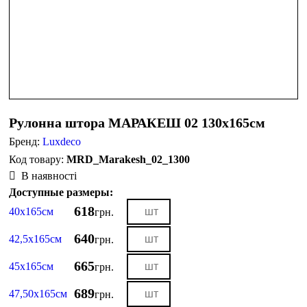
Рулонна штора МАРАКЕШ 02 130х165см
Бренд:
Luxdeco
MRD_Marakesh_02_1300
В наявності
Доступные размеры:
618
40х165см
грн.
640
42,5х165см
грн.
665
45х165см
грн.
689
47,50х165см
грн.