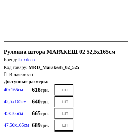
Рулонна штора МАРАКЕШ 02 52,5х165см
Бренд:
Luxdeco
MRD_Marakesh_02_525
В наявності
Доступные размеры:
618
40х165см
грн.
640
42,5х165см
грн.
665
45х165см
грн.
689
47,50х165см
грн.