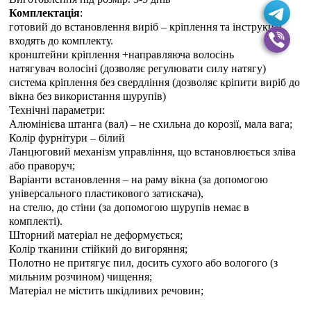
Комплектація
:
готовий до встановлення виріб – кріплення та інструкція
входять до комплекту.
кронштейни кріплення +направляюча волосінь
натягувач волосіні (дозволяє регулювати силу натягу)
система кріплення без свердління (дозволяє кріпити виріб до
вікна без використання шурупів)
Технічні параметри:
Алюмінієва штанга (вал) – не схильна до корозії, мала вага;
Колір фурнітури – білий
Ланцюговий механізм управління, що встановлюється зліва
або праворуч;
Варіанти встановлення – на раму вікна (за допомогою
універсального пластикового затискача),
на стелю, до стіни (за допомогою шурупів немає в
комплекті).
Шторний матеріал не деформується;
Колір тканини стійкий до вигоряння;
Полотно не притягує пил, досить сухого або вологого (з
мильним розчином) чищення;
Матеріал не містить шкідливих речовин;