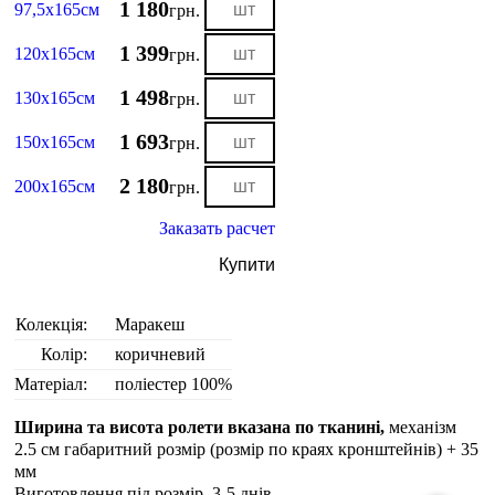
1 180
97,5х165см
грн.
1 399
120х165см
грн.
1 498
130х165см
грн.
1 693
150х165см
грн.
2 180
200х165см
грн.
Заказать расчет
Купити
Колекція:
Маракеш
Колір:
коричневий
Матеріал:
поліестер 100%
Ширина та висота ролети вказана по тканині,
механізм
2.5 см габаритний розмір (розмір по краях кронштейнів) + 35
мм
Виготовлення під розмір. 3-5 днiв