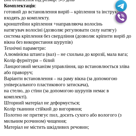
Комплектація
:
готовий до встановлення виріб – кріплення та інструкція
входять до комплекту.
кронштейни кріплення +направляюча волосінь
натягувач волосіні (дозволяє регулювати силу натягу)
система кріплення без свердління (дозволяє кріпити виріб до
вікна без використання шурупів)
Технічні параметри:
Алюмінієва штанга (вал) – не схильна до корозії, мала вага;
Колір фурнітури – білий
Ланцюговий механізм управління, що встановлюється зліва
або праворуч;
Варіанти встановлення – на раму вікна (за допомогою
універсального пластикового затискача),
на стелю, до стіни (за допомогою шурупів немає в
комплекті).
Шторний матеріал не деформується;
Колір тканини стійкий до вигоряння;
Полотно не притягує пил, досить сухого або вологого (з
мильним розчином) чищення;
Матеріал не містить шкідливих речовин;