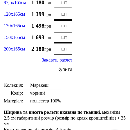
1 180
97,5х165см
грн.
1 399
120х165см
грн.
1 498
130х165см
грн.
1 693
150х165см
грн.
2 180
200х165см
грн.
Заказать расчет
Купити
Колекція:
Маракеш
Колір:
чорний
Матеріал:
поліестер 100%
Ширина та висота ролети вказана по тканині,
механізм
2.5 см габаритний розмір (розмір по краях кронштейнів) + 35
мм
Виготовлення під розмір. 3-5 днiв