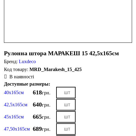
Рулонна штора МАРАКЕШ 15 42,5х165см
Бренд:
Luxdeco
MRD_Marakesh_15_425
В наявності
Доступные размеры:
618
40х165см
грн.
640
42,5х165см
грн.
665
45х165см
грн.
689
47,50х165см
грн.