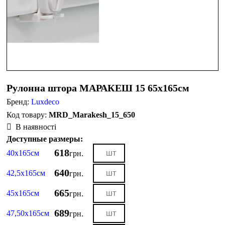
Рулонна штора МАРАКЕШ 15 65х165см
Бренд:
Luxdeco
MRD_Marakesh_15_650
В наявності
Доступные размеры:
618
40х165см
грн.
640
42,5х165см
грн.
665
45х165см
грн.
689
47,50х165см
грн.