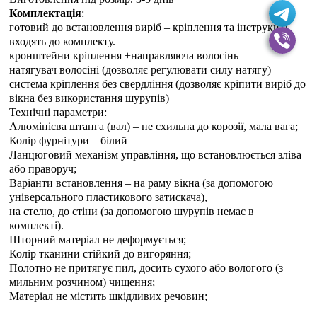
Комплектація
:
готовий до встановлення виріб – кріплення та інструкція
входять до комплекту.
кронштейни кріплення +направляюча волосінь
натягувач волосіні (дозволяє регулювати силу натягу)
система кріплення без свердління (дозволяє кріпити виріб до
вікна без використання шурупів)
Технічні параметри:
Алюмінієва штанга (вал) – не схильна до корозії, мала вага;
Колір фурнітури – білий
Ланцюговий механізм управління, що встановлюється зліва
або праворуч;
Варіанти встановлення – на раму вікна (за допомогою
універсального пластикового затискача),
на стелю, до стіни (за допомогою шурупів немає в
комплекті).
Шторний матеріал не деформується;
Колір тканини стійкий до вигоряння;
Полотно не притягує пил, досить сухого або вологого (з
мильним розчином) чищення;
Матеріал не містить шкідливих речовин;