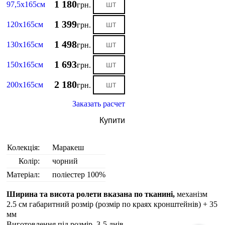
1 180
97,5х165см
грн.
1 399
120х165см
грн.
1 498
130х165см
грн.
1 693
150х165см
грн.
2 180
200х165см
грн.
Заказать расчет
Купити
Колекція:
Маракеш
Колір:
чорний
Матеріал:
поліестер 100%
Ширина та висота ролети вказана по тканині,
механізм
2.5 см габаритний розмір (розмір по краях кронштейнів) + 35
мм
Виготовлення під розмір. 3-5 днiв