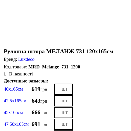
Рулонна штора МЕЛАНЖ 731 120х165см
Бренд:
Luxdeco
MRD_Melange_731_1200
В наявності
Доступные размеры:
619
40х165см
грн.
643
42,5х165см
грн.
666
45х165см
грн.
691
47,50х165см
грн.