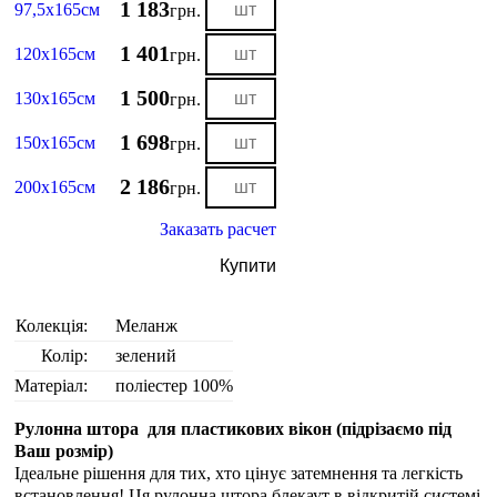
1 183
97,5х165см
грн.
1 401
120х165см
грн.
1 500
130х165см
грн.
1 698
150х165см
грн.
2 186
200х165см
грн.
Заказать расчет
Купити
Колекція:
Меланж
Колір:
зелений
Матеріал:
поліестер 100%
Рулонна штора для пластикових вікон (
підрізаємо під
Ваш розмір
)
Ідеальне рішення для тих, хто цінує затемнення та легкість
встановлення! Ця рулонна штора блекаут в відкритій системі