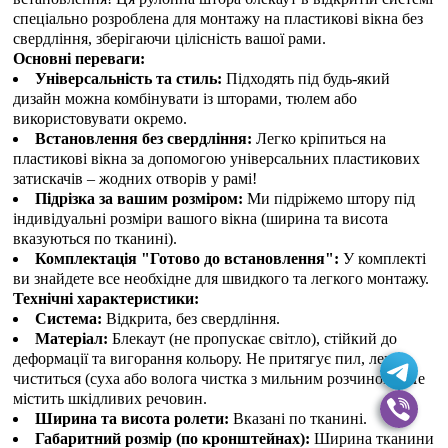
спеціально розроблена для монтажу на пластикові вікна без
свердління, зберігаючи цілісність вашої рами.
Основні переваги:
Універсальність та стиль:
Підходять під будь-який
дизайн можна комбінувати із шторами, тюлем або
використовувати окремо.
Встановлення без свердління:
Легко кріпиться на
пластикові вікна за допомогою універсальних пластикових
затискачів – жодних отворів у рамі!
Підрізка за вашим розміром:
Ми підріжемо штору під
індивідуальні розміри вашого вікна (ширина та висота
вказуються по тканині).
Комплектація "Готово до встановлення":
У комплекті
ви знайдете все необхідне для швидкого та легкого монтажу.
Технічні характеристики:
Система:
Відкрита, без свердління.
Матеріал:
Блекаут (не пропускає світло), стійкий до
деформації та вигорання кольору. Не притягує пил, легко
чиститься (суха або волога чистка з мильним розчином). Не
містить шкідливих речовин.
Ширина та висота ролети:
Вказані по тканині.
Габаритний розмір (по кронштейнах):
Ширина тканини