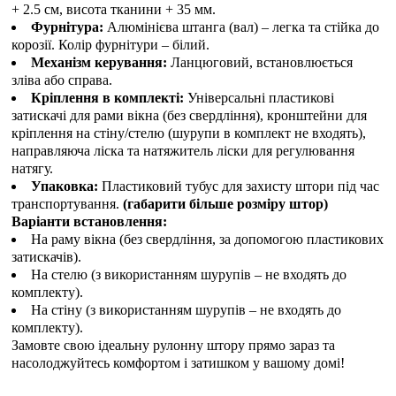
+ 2.5 см, висота тканини + 35 мм.
Фурнітура:
Алюмінієва штанга (вал) – легка та стійка до
корозії. Колір фурнітури – білий.
Механізм керування:
Ланцюговий, встановлюється
зліва або справа.
Кріплення в комплекті:
Універсальні пластикові
затискачі для рами вікна (без свердління), кронштейни для
кріплення на стіну/стелю (шурупи в комплект не входять),
направляюча ліска та натяжитель ліски для регулювання
натягу.
Упаковка:
Пластиковий тубус для захисту штори під час
транспортування.
(габарити більше розміру штор)
Варіанти встановлення:
На раму вікна (без свердління, за допомогою пластикових
затискачів).
На стелю (з використанням шурупів – не входять до
комплекту).
На стіну (з використанням шурупів – не входять до
комплекту).
Замовте свою ідеальну рулонну штору прямо зараз та
насолоджуйтесь комфортом і затишком у вашому домі!