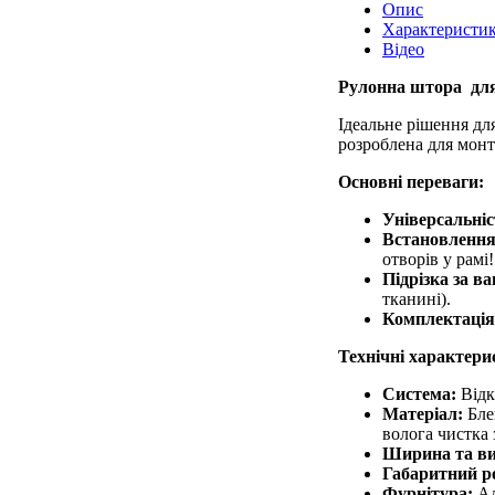
Опис
Характеристи
Відео
Рулонна штора для
Ідеальне рішення для
розроблена для монта
Основні переваги:
Універсальніс
Встановлення 
отворів у рамі!
Підрізка за в
тканині).
Комплектація
Технічні характери
Система:
Відк
Матеріал:
Блек
волога чистка
Ширина та ви
Габаритний р
Фурнітура:
Ал