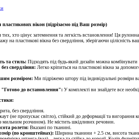
ки
 пластикових вікон (
підрізаємо під Ваш розмір
)
 тих, хто цінує затемнення та легкість встановлення! Ця рулонна
жу на пластикові вікна без свердління, зберігаючи цілісність ва
ть та стиль:
Підходять під будь-який дизайн можна комбінувати 
без свердління:
Легко кріпиться на пластикові вікна за допомо
ашим розміром:
Ми підріжемо штору під індивідуальні розміри в
 "Готово до встановлення":
У комплекті ви знайдете все необх
стики:
рита, без свердління.
аут (не пропускає світло), стійкий до деформації та вигорання к
 з мильним розчином). Не містить шкідливих речовин.
сота ролети:
Вказані по тканині.
озмір (по кронштейнах):
Ширина тканини + 2.5 см, висота ткан
юмінієва штанга (вал) – легка та стійка до корозії. Колір фурніту