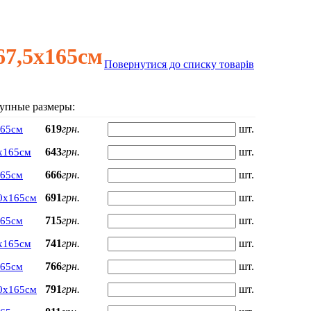
7,5х165см
Повернутися до списку товарів
упные размеры:
619
грн.
шт.
165см
643
грн.
шт.
х165см
666
грн.
шт.
165см
691
грн.
шт.
0х165см
715
грн.
шт.
165см
741
грн.
шт.
х165см
766
грн.
шт.
165см
791
грн.
шт.
0х165см