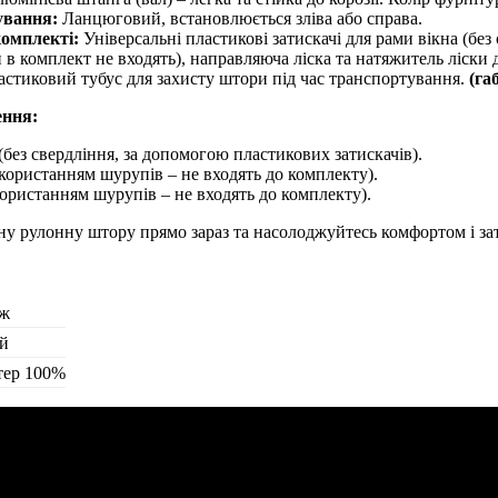
ування:
Ланцюговий, встановлюється зліва або справа.
комплекті:
Універсальні пластикові затискачі для рами вікна (без
в комплект не входять), направляюча ліска та натяжитель ліски 
стиковий тубус для захисту штори під час транспортування.
(га
ення:
(без свердління, за допомогою пластикових затискачів).
користанням шурупів – не входять до комплекту).
користанням шурупів – не входять до комплекту).
ну рулонну штору прямо зараз та насолоджуйтесь комфортом і з
ж
ий
тер 100%