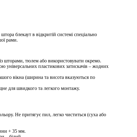
 штора блекаут в відкритій системі спеціально
шої рами.
із шторами, тюлем або використовувати окремо.
гою універсальних пластикових затискачів – жодних
ашого вікна (ширина та висота вказуються по
ідне для швидкого та легкого монтажу.
ольору. Не притягує пил, легко чиститься (суха або
ини + 35 мм.
ри – білий.