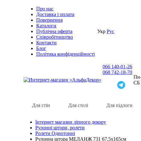
Про нас
Доставка i оплата
Повернення
Каталоги
Публічна оферта
Укр
Рус
Співробітництво
Контакти
Блог
Політика конфіденційності
066 140-01-26
068 742-18-70
Пн-
СБ
Для стін
Для стелі
Для підлоги
Інтернет магазин ліпного декору
Рулонні штори, ролети
Ролети Однотонні
Рулонна штора МЕЛАНЖ 731 67,5х165см