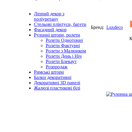
Ліпний декор з
поліуретану
Стельові плінтуси, багети
Бренд:
Luxdeco
Фасадний декор
Рулонні штори, ролети
К
Ролети Однотонні
Ролети Фактурні
Ролети з Малюнком
Ролети День і Ніч
Ролети Блекаут
Розпродаж
Римські штори
Балки декоративні
Декоративні 3D панелі
Жалюзі пластикові білі