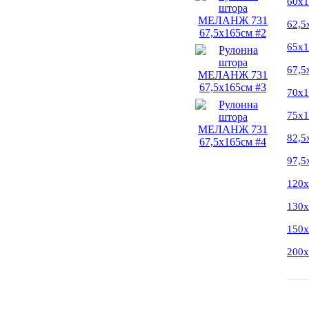
60х
62,5
65х
67,5
70х
75х
82,5
97,5
120
130
150
200