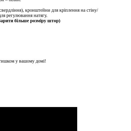
 свердління), кронштейни для кріплення на стіну/
для регулювання натягу.
барити більше розміру штор)
атишком у вашому домі!