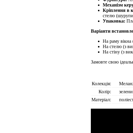
Механізм кер
Кріплення в 
стелю (шурупи 
Упаковка:
Пла
Варіанти встановл
На раму вікна 
На стелю (з ви
На стіну (з ви
Замовте свою ідеаль
Колекція:
Мелан
Колір:
зелен
Матеріал:
поліес