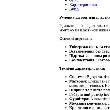
Опис
Характеристики
Відео
Рулонна штора для пластик
Ідеальне рішення для тих, хто
монтажу на пластикові вікна б
Основні переваги:
Універсальність та сти
Встановлення без свер
Підрізка за вашим роз
Комплектація "Готово
Технічні характеристики:
Система:
Відкрита, без
Матеріал:
Блекаут (не п
мильним розчином). Не 
Ширина та висота рол
Габаритний розмір (по
Фурнітура:
Алюмінієва ш
Механізм керування:
Л
Кріплення в комплекті