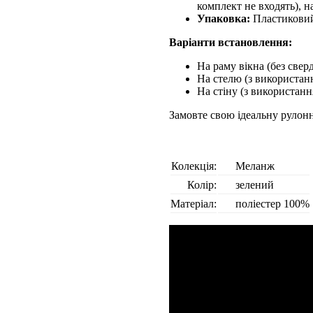
комплект не входять), н
Упаковка:
Пластиковий 
Варіанти встановлення:
На раму вікна (без свер
На стелю (з використан
На стіну (з використанн
Замовте свою ідеальну рулон
Колекція:
Меланж
Колір:
зелений
Матеріал:
поліестер 100%