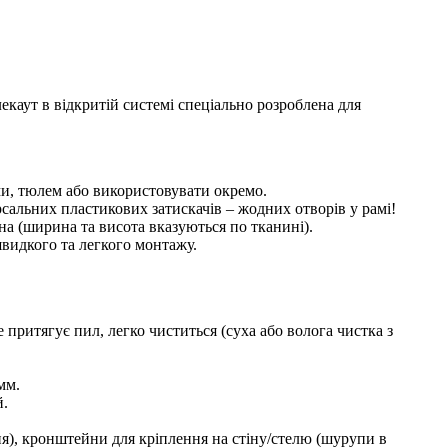
екаут в відкритій системі спеціально розроблена для
ми, тюлем або використовувати окремо.
сальних пластикових затискачів – жодних отворів у рамі!
на (ширина та висота вказуються по тканині).
швидкого та легкого монтажу.
 притягує пил, легко чиститься (суха або волога чистка з
мм.
й.
ння), кронштейни для кріплення на стіну/стелю (шурупи в