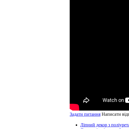
Задати питання
Написати від
Ліпний декор з поліурет