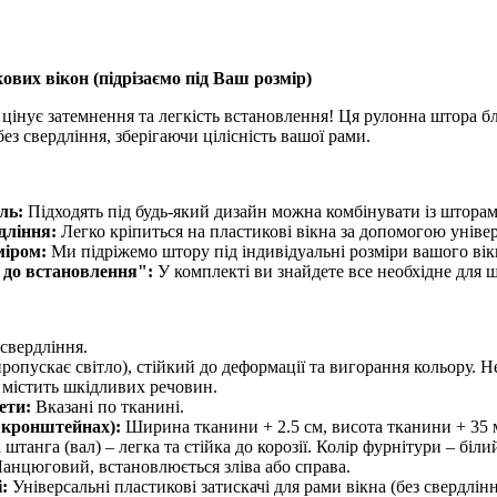
ових вікон (
підрізаємо під Ваш розмір
)
 цінує затемнення та легкість встановлення! Ця рулонна штора бл
ез свердління, зберігаючи цілісність вашої рами.
ль:
Підходять під будь-який дизайн можна комбінувати із штора
дління:
Легко кріпиться на пластикові вікна за допомогою універ
міром:
Ми підріжемо штору під індивідуальні розміри вашого вік
 до встановлення":
У комплекті ви знайдете все необхідне для 
 свердління.
ропускає світло), стійкий до деформації та вигорання кольору. Не
містить шкідливих речовин.
ети:
Вказані по тканині.
 кронштейнах):
Ширина тканини + 2.5 см, висота тканини + 35 
танга (вал) – легка та стійка до корозії. Колір фурнітури – біли
анцюговий, встановлюється зліва або справа.
:
Універсальні пластикові затискачі для рами вікна (без свердлі