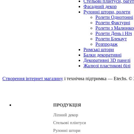
Стельові плінтуси, баге
Фасадний декор
Рулонні штори, ролети
Ролети Однотонні
Ролети Фактурні
Ролети з Малюнко
Ролети День і Ніч
Ролети Блекаут
Розпродаж
Римські штори
Балки декоративні
Декоративні 3D панелі
Жалюзі пластикові білі
Створення інтернет магазину
і технічна підтримка —
Etechs
. ©
ПРОДУКЦІЯ
Ліпний декор
Стельові плінтуси
Рулонні штори