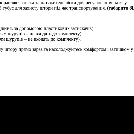
аправляюча ліска та натяжитель ліски для регулювання натягу.
тубус для захисту штори під час транспортування.
(габарити б
дління, за допомогою пластикових затискачів).
ням шурупів – не входять до комплекту).
ям шурупів – не входять до комплекту).
ну штору прямо зараз та насолоджуйтесь комфортом і затишком у