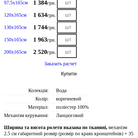
1 384
97,5х165см
грн.
1 634
120х165см
грн.
1 744
130х165см
грн.
1 963
150х165см
грн.
2 520
200х165см
грн.
Заказать расчет
Купити
Колекція:
Вода
Колір:
коричневий
Матеріал:
поліестер 100%
Механізм керування:
Ланцюговий
Ширина та висота ролети вказана по тканині,
механізм
2.5 см габаритний розмір (розмір по краях кронштейнів) + 35