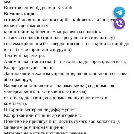
мм
Виготовлення під розмір. 3-5 днiв
Комплектація
:
готовий до встановлення виріб – кріплення та інструкція
входять до комплекту.
кронштейни кріплення +направляюча волосінь
натягувач волосіні (дозволяє регулювати силу натягу)
система кріплення без свердління (дозволяє кріпити виріб до
вікна без використання шурупів)
Технічні параметри:
Алюмінієва штанга (вал) – не схильна до корозії, мала вага;
Колір фурнітури – білий
Ланцюговий механізм управління, що встановлюється зліва
або праворуч;
Варіанти встановлення – на раму вікна (за допомогою
універсального пластикового затискача),
на стелю, до стіни (за допомогою шурупів немає в
комплекті).
Шторний матеріал не деформується;
Колір тканини стійкий до вигоряння;
Полотно не притягує пил, досить сухого або вологого (з
мильним розчином) чищення;
Матеріал не містить шкідливих речовин;