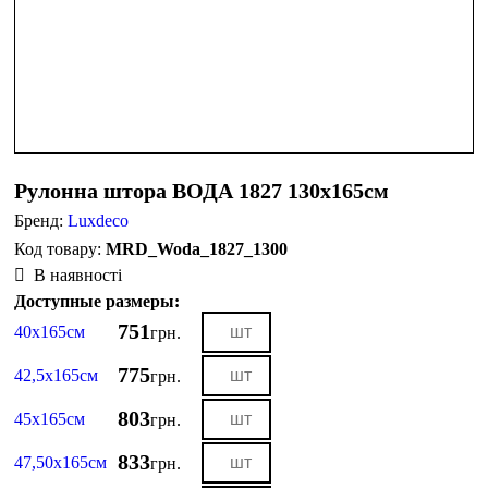
Рулонна штора ВОДА 1827 130х165см
Бренд:
Luxdeco
MRD_Woda_1827_1300
В наявності
Доступные размеры:
751
40х165см
грн.
775
42,5х165см
грн.
803
45х165см
грн.
833
47,50х165см
грн.