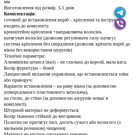
мм
Виготовлення під розмір. 3-5 днiв
Комплектація
:
готовий до встановлення виріб – кріплення та інструкція
входять до комплекту.
кронштейни кріплення +направляюча волосінь
натягувач волосіні (дозволяє регулювати силу натягу)
система кріплення без свердління (дозволяє кріпити виріб до
вікна без використання шурупів)
Технічні параметри:
Алюмінієва штанга (вал) – не схильна до корозії, мала вага;
Колір фурнітури – білий
Ланцюговий механізм управління, що встановлюється зліва
або праворуч;
Варіанти встановлення – на раму вікна (за допомогою
універсального пластикового затискача),
на стелю, до стіни (за допомогою шурупів немає в
комплекті).
Шторний матеріал не деформується;
Колір тканини стійкий до вигоряння;
Полотно не притягує пил, досить сухого або вологого (з
мильним розчином) чищення;
Матеріал не містить шкідливих речовин;