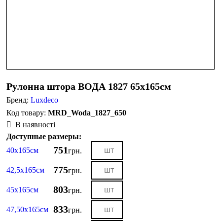
Рулонна штора ВОДА 1827 65х165см
Бренд:
Luxdeco
MRD_Woda_1827_650
В наявності
Доступные размеры:
751
40х165см
грн.
775
42,5х165см
грн.
803
45х165см
грн.
833
47,50х165см
грн.