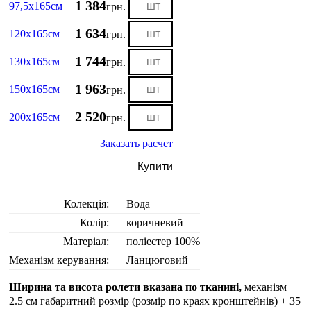
1 384
97,5х165см
грн.
1 634
120х165см
грн.
1 744
130х165см
грн.
1 963
150х165см
грн.
2 520
200х165см
грн.
Заказать расчет
Купити
Колекція:
Вода
Колір:
коричневий
Матеріал:
поліестер 100%
Механізм керування:
Ланцюговий
Ширина та висота ролети вказана по тканині,
механізм
2.5 см габаритний розмір (розмір по краях кронштейнів) + 35