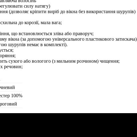
авляюча волосінь
 регулювати силу натягу)
іння (дозволяє кріпити виріб до вікна без використання шурупів)
схильна до корозії, мала вага;
ння, що встановлюється зліва або праворуч;
аму вікна (за допомогою універсального пластикового затискача)
огою шурупів немає в комплекті).
ється;
оряння;
сить сухого або вологого (з мильним розчином) чищення;
их речовин;
а
чневий
естер 100%
цюговий