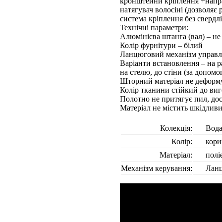
кронштейни кріплення +напр
натягувач волосіні (дозволяє
система кріплення без свердл
Технічні параметри:
Алюмінієва штанга (вал) – не 
Колір фурнітури – білий
Ланцюговий механізм управлі
Варіанти встановлення – на р
на стелю, до стіни (за допом
Шторний матеріал не деформу
Колір тканини стійкий до виг
Полотно не притягує пил, до
Матеріал не містить шкідлив
Колекція:
Вод
Колір:
кори
Матеріал:
полі
Механізм керування:
Лан