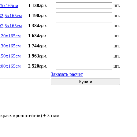
1 138
грн.
шт.
75х165см
1 190
грн.
шт.
82,5х165см
1 384
грн.
шт.
97,5х165см
1 634
грн.
шт.
120х165см
1 744
грн.
шт.
130х165см
1 963
грн.
шт.
150х165см
2 520
грн.
шт.
200х165см
Заказать расчет
Купити
 краях кронштейнів) + 35 мм