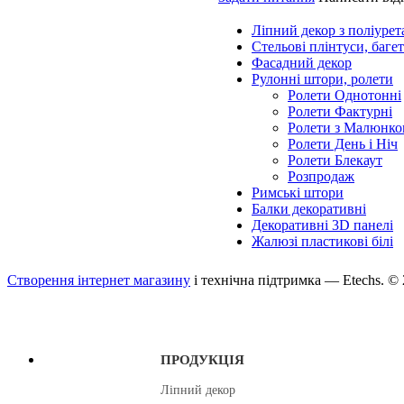
Ліпний декор з поліурет
Стельові плінтуси, баге
Фасадний декор
Рулонні штори, ролети
Ролети Однотонні
Ролети Фактурні
Ролети з Малюнко
Ролети День і Ніч
Ролети Блекаут
Розпродаж
Римські штори
Балки декоративні
Декоративні 3D панелі
Жалюзі пластикові білі
Створення інтернет магазину
і технічна підтримка —
Etechs
. ©
ПРОДУКЦІЯ
Ліпний декор