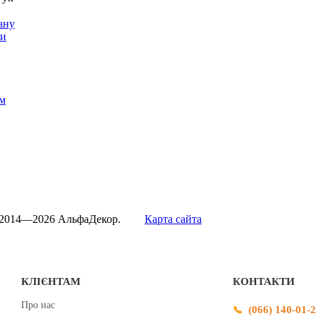
ану
ти
м
 2014—2026 АльфаДекор.
Карта сайта
КЛІЄНТАМ
КОНТАКТИ
Про нас
(066) 140-01-