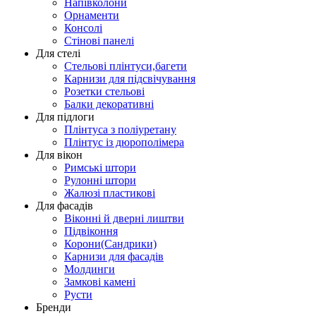
Напівколони
Орнаменти
Консолі
Стінові панелі
Для стелі
Стельові плінтуси,багети
Карнизи для підсвічування
Розетки стельові
Балки декоративні
Для підлоги
Плінтуса з поліуретану
Плінтус із дюрополімера
Для вікон
Римські штори
Рулонні штори
Жалюзі пластикові
Для фасадів
Віконні й дверні лиштви
Підвіконня
Корони(Сандрики)
Карнизи для фасадів
Молдинги
Замкові камені
Русти
Бренди