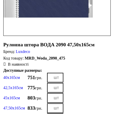
Рулонна штора ВОДА 2090 47,50х165см
Бренд:
Luxdeco
MRD_Woda_2090_475
В наявності
Доступные размеры:
751
40х165см
грн.
775
42,5х165см
грн.
803
45х165см
грн.
833
47,50х165см
грн.