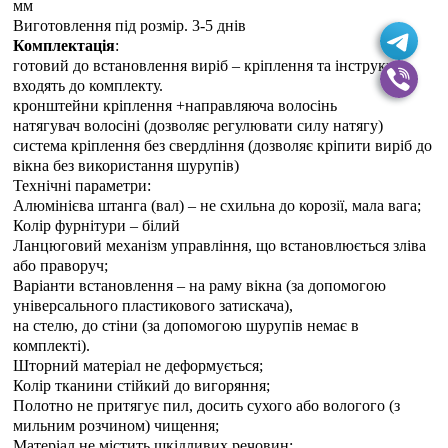
мм
Виготовлення під розмір. 3-5 днiв
Комплектація
:
готовий до встановлення виріб – кріплення та інструкція
входять до комплекту.
кронштейни кріплення +направляюча волосінь
натягувач волосіні (дозволяє регулювати силу натягу)
система кріплення без свердління (дозволяє кріпити виріб до
вікна без використання шурупів)
Технічні параметри:
Алюмінієва штанга (вал) – не схильна до корозії, мала вага;
Колір фурнітури – білий
Ланцюговий механізм управління, що встановлюється зліва
або праворуч;
Варіанти встановлення – на раму вікна (за допомогою
універсального пластикового затискача),
на стелю, до стіни (за допомогою шурупів немає в
комплекті).
Шторний матеріал не деформується;
Колір тканини стійкий до вигоряння;
Полотно не притягує пил, досить сухого або вологого (з
мильним розчином) чищення;
Матеріал не містить шкідливих речовин;