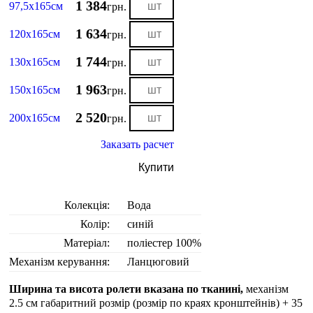
1 384
97,5х165см
грн.
1 634
120х165см
грн.
1 744
130х165см
грн.
1 963
150х165см
грн.
2 520
200х165см
грн.
Заказать расчет
Купити
Колекція:
Вода
Колір:
синій
Матеріал:
поліестер 100%
Механізм керування:
Ланцюговий
Ширина та висота ролети вказана по тканині,
механізм
2.5 см габаритний розмір (розмір по краях кронштейнів) + 35