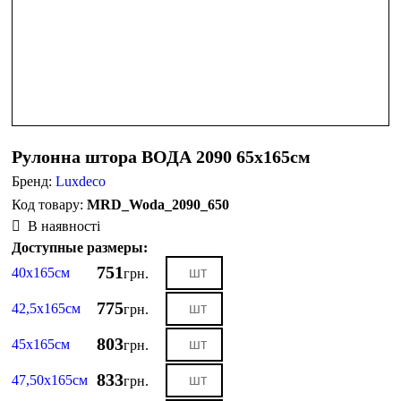
Рулонна штора ВОДА 2090 65х165см
Бренд:
Luxdeco
MRD_Woda_2090_650
В наявності
Доступные размеры:
751
40х165см
грн.
775
42,5х165см
грн.
803
45х165см
грн.
833
47,50х165см
грн.