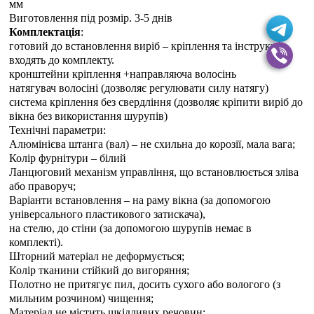
мм
Виготовлення під розмір. 3-5 днiв
Комплектація
:
готовий до встановлення виріб – кріплення та інструкція
входять до комплекту.
кронштейни кріплення +направляюча волосінь
натягувач волосіні (дозволяє регулювати силу натягу)
система кріплення без свердління (дозволяє кріпити виріб до
вікна без використання шурупів)
Технічні параметри:
Алюмінієва штанга (вал) – не схильна до корозії, мала вага;
Колір фурнітури – білий
Ланцюговий механізм управління, що встановлюється зліва
або праворуч;
Варіанти встановлення – на раму вікна (за допомогою
універсального пластикового затискача),
на стелю, до стіни (за допомогою шурупів немає в
комплекті).
Шторний матеріал не деформується;
Колір тканини стійкий до вигоряння;
Полотно не притягує пил, досить сухого або вологого (з
мильним розчином) чищення;
Матеріал не містить шкідливих речовин;