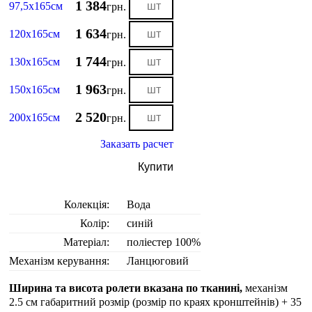
1 384
97,5х165см
грн.
1 634
120х165см
грн.
1 744
130х165см
грн.
1 963
150х165см
грн.
2 520
200х165см
грн.
Заказать расчет
Купити
Колекція:
Вода
Колір:
синій
Матеріал:
поліестер 100%
Механізм керування:
Ланцюговий
Ширина та висота ролети вказана по тканині,
механізм
2.5 см габаритний розмір (розмір по краях кронштейнів) + 35