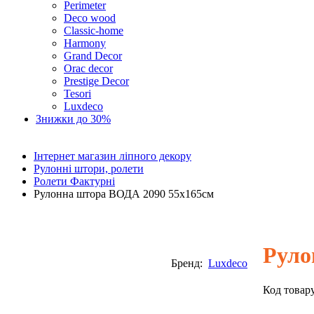
Perimeter
Deco wood
Classic-home
Harmony
Grand Decor
Orac decor
Prestige Decor
Tesori
Luxdeco
Знижки до 30%
Інтернет магазин ліпного декору
Рулонні штори, ролети
Ролети Фактурні
Рулонна штора ВОДА 2090 55х165см
Руло
Бренд:
Luxdeco
Код товар