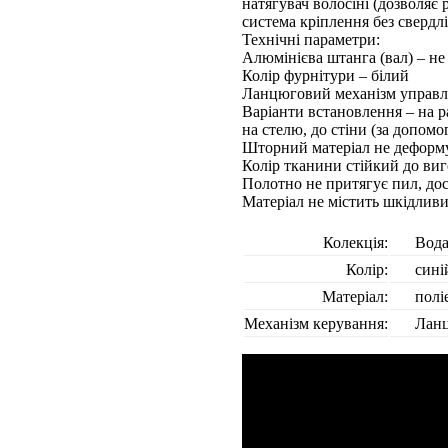
натягувач волосіні (дозволяє
система кріплення без свердл
Технічні параметри:
Алюмінієва штанга (вал) – не 
Колір фурнітури – білий
Ланцюговий механізм управлі
Варіанти встановлення – на р
на стелю, до стіни (за допом
Шторний матеріал не деформу
Колір тканини стійкий до виг
Полотно не притягує пил, до
Матеріал не містить шкідлив
Колекція:
Вод
Колір:
сині
Матеріал:
полі
Механізм керування:
Лан