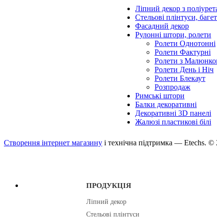
Ліпний декор з поліурет
Стельові плінтуси, баге
Фасадний декор
Рулонні штори, ролети
Ролети Однотонні
Ролети Фактурні
Ролети з Малюнко
Ролети День і Ніч
Ролети Блекаут
Розпродаж
Римські штори
Балки декоративні
Декоративні 3D панелі
Жалюзі пластикові білі
Створення інтернет магазину
і технічна підтримка —
Etechs
. ©
ПРОДУКЦІЯ
Ліпний декор
Стельові плінтуси