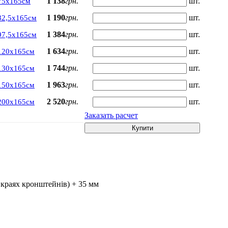
1 138
грн.
шт.
75х165см
1 190
грн.
шт.
82,5х165см
1 384
грн.
шт.
97,5х165см
1 634
грн.
шт.
120х165см
1 744
грн.
шт.
130х165см
1 963
грн.
шт.
150х165см
2 520
грн.
шт.
200х165см
Заказать расчет
Купити
 краях кронштейнів) + 35 мм