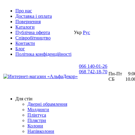
Про нас
Доставка i оплата
Повернення
Каталоги
Публічна оферта
Укр
Рус
Співробітництво
Контакти
Блог
Політика конфіденційності
066 140-01-26
068 742-18-70
Пн-Пт 9:00 
СБ 10.00 
Для стін
Дверні обрамлення
Молдинги
Плінтуса
Пілястри
Колони
Напівколони