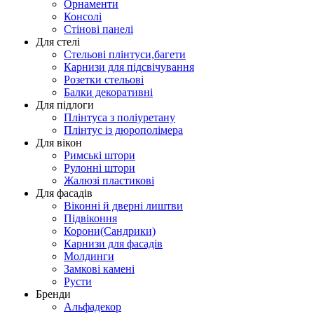
Орнаменти
Консолі
Стінові панелі
Для стелі
Стельові плінтуси,багети
Карнизи для підсвічування
Розетки стельові
Балки декоративні
Для підлоги
Плінтуса з поліуретану
Плінтус із дюрополімера
Для вікон
Римські штори
Рулонні штори
Жалюзі пластикові
Для фасадів
Віконні й дверні лиштви
Підвіконня
Корони(Сандрики)
Карнизи для фасадів
Молдинги
Замкові камені
Русти
Бренди
Альфадекор