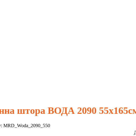
нна штора ВОДА 2090 55х165с
у:
MRD_Woda_2090_550