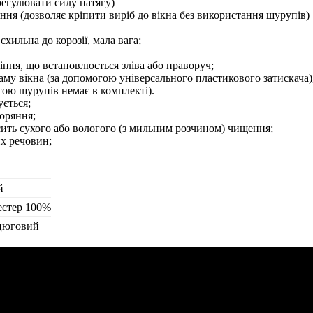
 регулювати силу натягу)
іння (дозволяє кріпити виріб до вікна без використання шурупів)
схильна до корозії, мала вага;
ння, що встановлюється зліва або праворуч;
аму вікна (за допомогою універсального пластикового затискача)
огою шурупів немає в комплекті).
ється;
оряння;
сить сухого або вологого (з мильним розчином) чищення;
их речовин;
а
й
естер 100%
цюговий