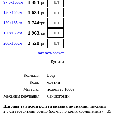
1 384
97,5х165см
грн.
1 634
120х165см
грн.
1 744
130х165см
грн.
1 963
150х165см
грн.
2 520
200х165см
грн.
Заказать расчет
Купити
Колекція:
Вода
Колір:
жовтий
Матеріал:
поліестер 100%
Механізм керування:
Ланцюговий
Ширина та висота ролети вказана по тканині,
механізм
2.5 см габаритний розмір (розмір по краях кронштейнів) + 35