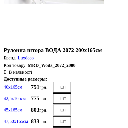
Рулонна штора ВОДА 2072 200х165см
Бренд:
Luxdeco
MRD_Woda_2072_2000
В наявності
Доступные размеры:
751
40х165см
грн.
775
42,5х165см
грн.
803
45х165см
грн.
833
47,50х165см
грн.