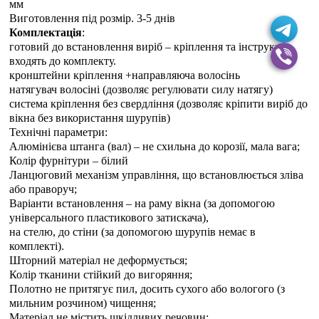
мм
Виготовлення під розмір. 3-5 днiв
Комплектація
:
готовий до встановлення виріб – кріплення та інструкція
входять до комплекту.
кронштейни кріплення +направляюча волосінь
натягувач волосіні (дозволяє регулювати силу натягу)
система кріплення без свердління (дозволяє кріпити виріб до
вікна без використання шурупів)
Технічні параметри:
Алюмінієва штанга (вал) – не схильна до корозії, мала вага;
Колір фурнітури – білий
Ланцюговий механізм управління, що встановлюється зліва
або праворуч;
Варіанти встановлення – на раму вікна (за допомогою
універсального пластикового затискача),
на стелю, до стіни (за допомогою шурупів немає в
комплекті).
Шторний матеріал не деформується;
Колір тканини стійкий до вигоряння;
Полотно не притягує пил, досить сухого або вологого (з
мильним розчином) чищення;
Матеріал не містить шкідливих речовин;