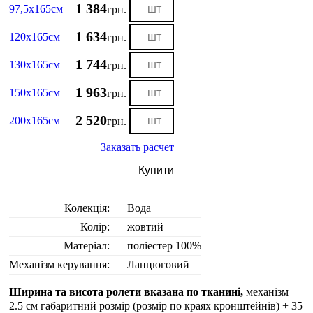
1 384
97,5х165см
грн.
1 634
120х165см
грн.
1 744
130х165см
грн.
1 963
150х165см
грн.
2 520
200х165см
грн.
Заказать расчет
Купити
Колекція:
Вода
Колір:
жовтий
Матеріал:
поліестер 100%
Механізм керування:
Ланцюговий
Ширина та висота ролети вказана по тканині,
механізм
2.5 см габаритний розмір (розмір по краях кронштейнів) + 35