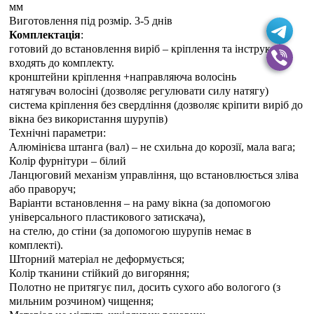
мм
Виготовлення під розмір. 3-5 днiв
Комплектація
:
готовий до встановлення виріб – кріплення та інструкція
входять до комплекту.
кронштейни кріплення +направляюча волосінь
натягувач волосіні (дозволяє регулювати силу натягу)
система кріплення без свердління (дозволяє кріпити виріб до
вікна без використання шурупів)
Технічні параметри:
Алюмінієва штанга (вал) – не схильна до корозії, мала вага;
Колір фурнітури – білий
Ланцюговий механізм управління, що встановлюється зліва
або праворуч;
Варіанти встановлення – на раму вікна (за допомогою
універсального пластикового затискача),
на стелю, до стіни (за допомогою шурупів немає в
комплекті).
Шторний матеріал не деформується;
Колір тканини стійкий до вигоряння;
Полотно не притягує пил, досить сухого або вологого (з
мильним розчином) чищення;