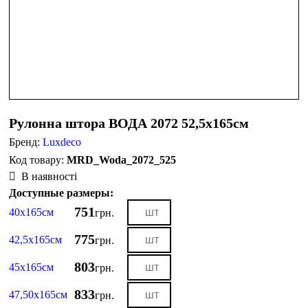
Рулонна штора ВОДА 2072 52,5х165см
Бренд:
Luxdeco
MRD_Woda_2072_525
В наявності
Доступные размеры:
751
40х165см
грн.
775
42,5х165см
грн.
803
45х165см
грн.
833
47,50х165см
грн.