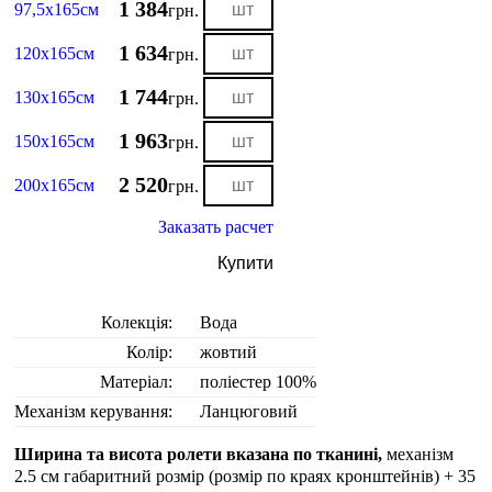
1 384
97,5х165см
грн.
1 634
120х165см
грн.
1 744
130х165см
грн.
1 963
150х165см
грн.
2 520
200х165см
грн.
Заказать расчет
Купити
Колекція:
Вода
Колір:
жовтий
Матеріал:
поліестер 100%
Механізм керування:
Ланцюговий
Ширина та висота ролети вказана по тканині,
механізм
2.5 см габаритний розмір (розмір по краях кронштейнів) + 35