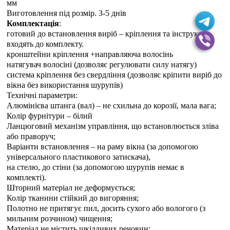
мм
Виготовлення під розмір. 3-5 днiв
Комплектація
:
готовий до встановлення виріб – кріплення та інструкція
входять до комплекту.
кронштейни кріплення +направляюча волосінь
натягувач волосіні (дозволяє регулювати силу натягу)
система кріплення без свердління (дозволяє кріпити виріб до
вікна без використання шурупів)
Технічні параметри:
Алюмінієва штанга (вал) – не схильна до корозії, мала вага;
Колір фурнітури – білий
Ланцюговий механізм управління, що встановлюється зліва
або праворуч;
Варіанти встановлення – на раму вікна (за допомогою
універсального пластикового затискача),
на стелю, до стіни (за допомогою шурупів немає в
комплекті).
Шторний матеріал не деформується;
Колір тканини стійкий до вигоряння;
Полотно не притягує пил, досить сухого або вологого (з
мильним розчином) чищення;
Матеріал не містить шкідливих речовин;