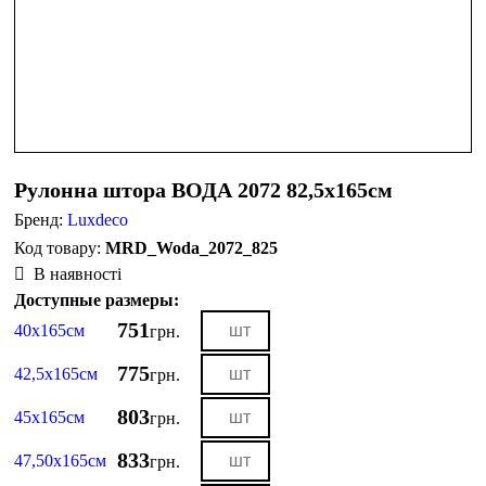
Рулонна штора ВОДА 2072 82,5х165см
Бренд:
Luxdeco
MRD_Woda_2072_825
В наявності
Доступные размеры:
751
40х165см
грн.
775
42,5х165см
грн.
803
45х165см
грн.
833
47,50х165см
грн.