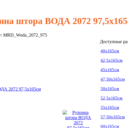
нна штора ВОДА 2072 97,5х16
у:
MRD_Woda_2072_975
Доступные ра
40х165см
42,5х165см
45х165см
47,50х165см
50х165см
52,5х165см
55х165см
57,50х165см
60х165см