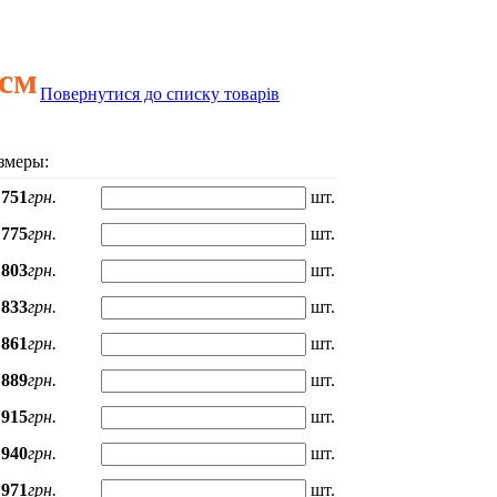
5см
Повернутися до списку товарів
змеры:
751
грн.
шт.
775
грн.
шт.
803
грн.
шт.
833
грн.
шт.
861
грн.
шт.
889
грн.
шт.
915
грн.
шт.
940
грн.
шт.
971
грн.
шт.