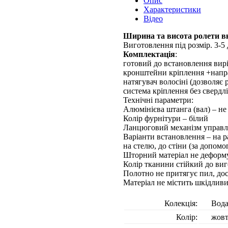
Опис
Характеристики
Відео
Ширина та висота ролети вк
Виготовлення під розмір. 3-5 
Комплектація
:
готовий до встановлення вирі
кронштейни кріплення +напр
натягувач волосіні (дозволяє
система кріплення без свердл
Технічні параметри:
Алюмінієва штанга (вал) – не 
Колір фурнітури – білий
Ланцюговий механізм управлі
Варіанти встановлення – на р
на стелю, до стіни (за допом
Шторний матеріал не деформу
Колір тканини стійкий до виг
Полотно не притягує пил, до
Матеріал не містить шкідлив
Колекція:
Вод
Колір:
жов