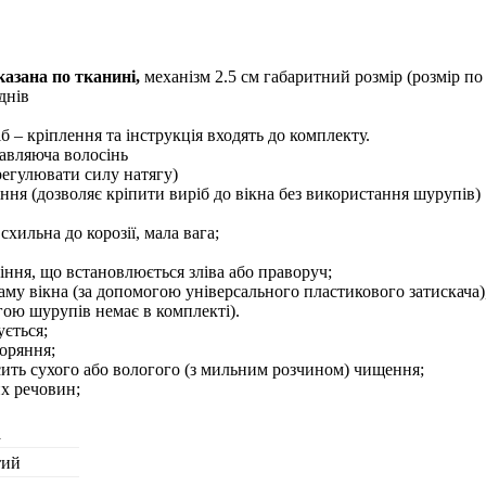
азана по тканині,
механізм 2.5 см габаритний розмір (розмір по
днiв
б – кріплення та інструкція входять до комплекту.
авляюча волосінь
 регулювати силу натягу)
іння (дозволяє кріпити виріб до вікна без використання шурупів)
схильна до корозії, мала вага;
ння, що встановлюється зліва або праворуч;
аму вікна (за допомогою універсального пластикового затискача)
огою шурупів немає в комплекті).
ється;
оряння;
сить сухого або вологого (з мильним розчином) чищення;
их речовин;
а
тий