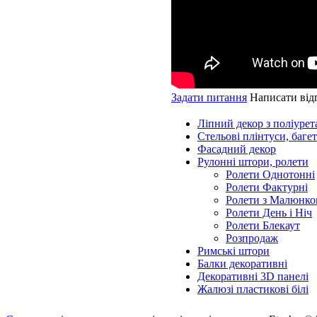
Задати питання
Написати від
Ліпний декор з поліурет
Стельові плінтуси, баге
Фасадний декор
Рулонні штори, ролети
Ролети Однотонні
Ролети Фактурні
Ролети з Малюнко
Ролети День і Ніч
Ролети Блекаут
Розпродаж
Римські штори
Балки декоративні
Декоративні 3D панелі
Жалюзі пластикові білі