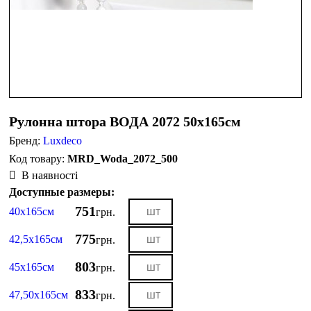
Рулонна штора ВОДА 2072 50х165см
Бренд:
Luxdeco
MRD_Woda_2072_500
В наявності
Доступные размеры:
751
40х165см
грн.
775
42,5х165см
грн.
803
45х165см
грн.
833
47,50х165см
грн.