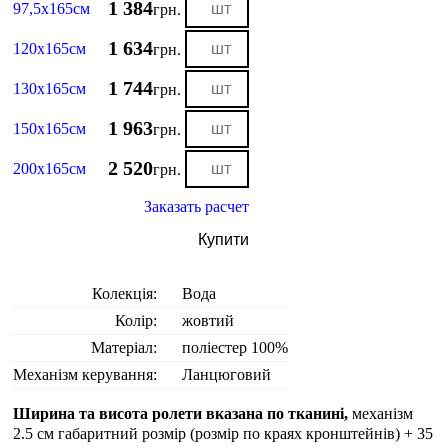
1 384
97,5х165см
грн.
1 634
120х165см
грн.
1 744
130х165см
грн.
1 963
150х165см
грн.
2 520
200х165см
грн.
Заказать расчет
Купити
Колекція:
Вода
Колір:
жовтий
Матеріал:
поліестер 100%
Механізм керування:
Ланцюговий
Ширина та висота ролети вказана по тканині,
механізм
2.5 см габаритний розмір (розмір по краях кронштейнів) + 35