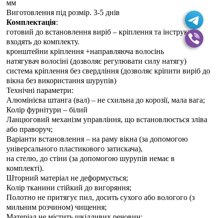
мм
Виготовлення під розмір. 3-5 днiв
Комплектація
:
готовий до встановлення виріб – кріплення та інструкція
входять до комплекту.
кронштейни кріплення +направляюча волосінь
натягувач волосіні (дозволяє регулювати силу натягу)
система кріплення без свердління (дозволяє кріпити виріб до
вікна без використання шурупів)
Технічні параметри:
Алюмінієва штанга (вал) – не схильна до корозії, мала вага;
Колір фурнітури – білий
Ланцюговий механізм управління, що встановлюється зліва
або праворуч;
Варіанти встановлення – на раму вікна (за допомогою
універсального пластикового затискача),
на стелю, до стіни (за допомогою шурупів немає в
комплекті).
Шторний матеріал не деформується;
Колір тканини стійкий до вигоряння;
Полотно не притягує пил, досить сухого або вологого (з
мильним розчином) чищення;
Матеріал не містить шкідливих речовин;