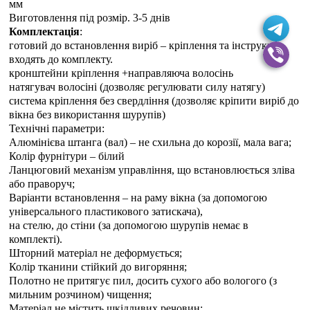
мм
Виготовлення під розмір. 3-5 днiв
Комплектація
:
готовий до встановлення виріб – кріплення та інструкція
входять до комплекту.
кронштейни кріплення +направляюча волосінь
натягувач волосіні (дозволяє регулювати силу натягу)
система кріплення без свердління (дозволяє кріпити виріб до
вікна без використання шурупів)
Технічні параметри:
Алюмінієва штанга (вал) – не схильна до корозії, мала вага;
Колір фурнітури – білий
Ланцюговий механізм управління, що встановлюється зліва
або праворуч;
Варіанти встановлення – на раму вікна (за допомогою
універсального пластикового затискача),
на стелю, до стіни (за допомогою шурупів немає в
комплекті).
Шторний матеріал не деформується;
Колір тканини стійкий до вигоряння;
Полотно не притягує пил, досить сухого або вологого (з
мильним розчином) чищення;
Матеріал не містить шкідливих речовин;