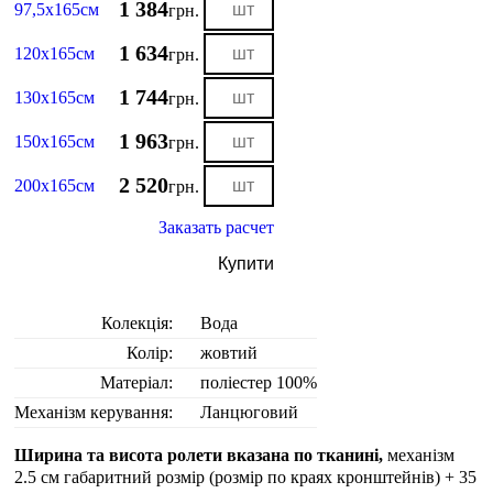
1 384
97,5х165см
грн.
1 634
120х165см
грн.
1 744
130х165см
грн.
1 963
150х165см
грн.
2 520
200х165см
грн.
Заказать расчет
Купити
Колекція:
Вода
Колір:
жовтий
Матеріал:
поліестер 100%
Механізм керування:
Ланцюговий
Ширина та висота ролети вказана по тканині,
механізм
2.5 см габаритний розмір (розмір по краях кронштейнів) + 35