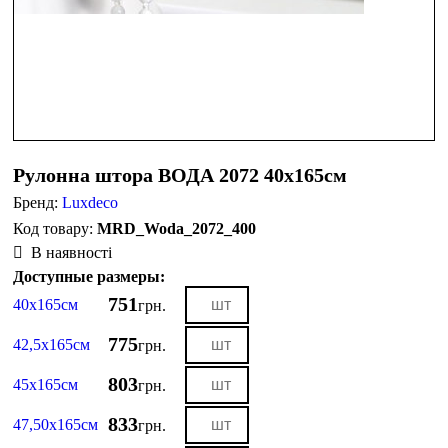
Рулонна штора ВОДА 2072 40х165см
Бренд:
Luxdeco
MRD_Woda_2072_400
В наявності
Доступные размеры:
751
40х165см
грн.
775
42,5х165см
грн.
803
45х165см
грн.
833
47,50х165см
грн.